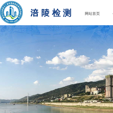
涪 陵 检 测
网站首页