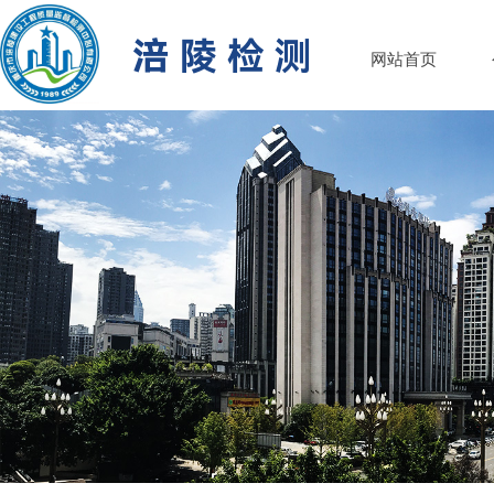
涪 陵 检 测
网站首页