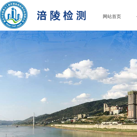
涪 陵 检 测
网站首页