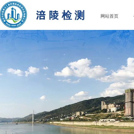
涪 陵 检 测
网站首页